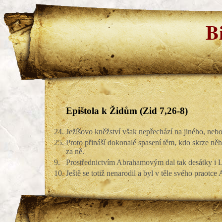
B
Epištola k Židům (Zid 7,26-8)
24.
Ježíšovo kněžství však nepřechází na jiného, neb
25.
Proto přináší dokonalé spasení těm, kdo skrze něho
za ně.
9.
Prostřednictvím Abrahamovým dal tak desátky i Le
10.
Ještě se totiž nenarodil a byl v těle svého praot