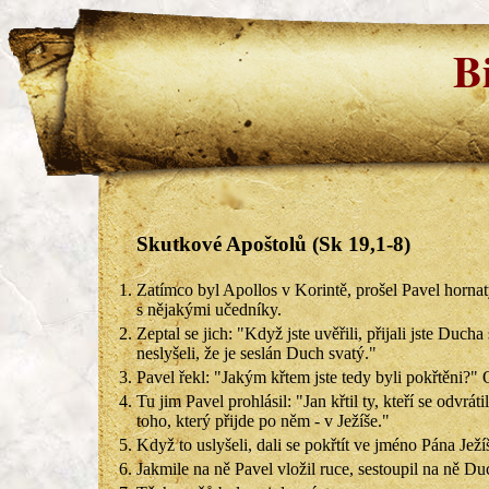
B
Skutkové Apoštolů (Sk 19,1-8)
1.
Zatímco byl Apollos v Korintě, prošel Pavel hornat
s nějakými učedníky.
2.
Zeptal se jich: "Když jste uvěřili, přijali jste Du
neslyšeli, že je seslán Duch svatý."
3.
Pavel řekl: "Jakým křtem jste tedy byli pokřtěni?"
4.
Tu jim Pavel prohlásil: "Jan křtil ty, kteří se odvráti
toho, který přijde po něm - v Ježíše."
5.
Když to uslyšeli, dali se pokřtít ve jméno Pána Ježí
6.
Jakmile na ně Pavel vložil ruce, sestoupil na ně Du