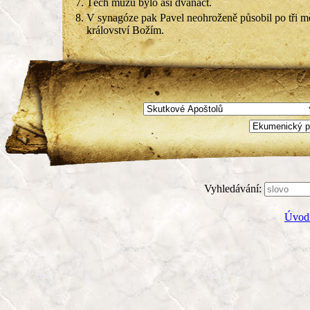
7.
Těch mužů bylo asi dvanáct.
8.
V synagóze pak Pavel neohroženě působil po tři mě
království Božím.
Vyhledávání:
Úvodn