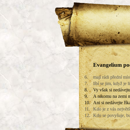
Evangelium pod
6.
mají rádi přední mí
7.
líbí se jim, když je l
8.
Vy však si nedávejte 
9.
A nikomu na zemi ne
10.
Ani si nedávejte říka
11.
Kdo je z vás největš
12.
Kdo se povyšuje, bu