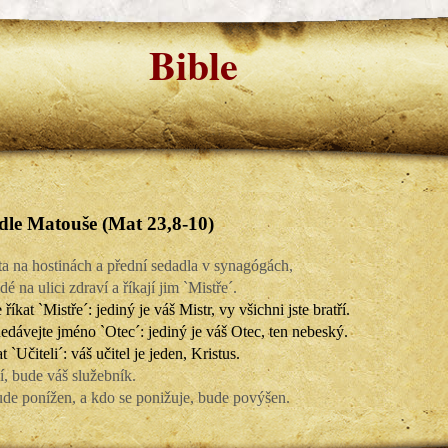
Bible
le Matouše (Mat 23,8-10)
sta na hostinách a přední sedadla v synagógách,
idé na ulici zdraví a říkají jim `Mistře´.
říkat `Mistře´: jediný je váš Mistr, vy všichni jste bratří.
dávejte jméno `Otec´: jediný je váš Otec, ten nebeský.
t `Učiteli´: váš učitel je jeden, Kristus.
í, bude váš služebník.
de ponížen, a kdo se ponižuje, bude povýšen.