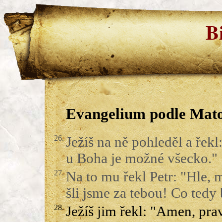
B
Evangelium podle Mato
26.
Ježíš na ně pohleděl a řekl
u Boha je možné všecko."
27.
Na to mu řekl Petr: "Hle, 
šli jsme za tebou! Co ted
28.
Ježíš jim řekl: "Amen, pr