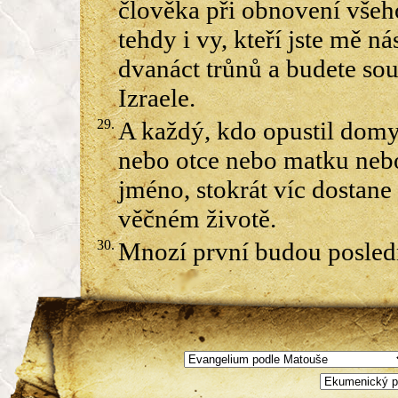
člověka při obnovení všeho
tehdy i vy, kteří jste mě n
dvanáct trůnů a budete sou
Izraele.
29.
A každý, kdo opustil domy
nebo otce nebo matku nebo
jméno, stokrát víc dostane
věčném životě.
30.
Mnozí první budou posledn