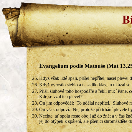
B
Evangelium podle Matouše (Mat 13,25
25.
Když však lidé spali, přišel nepřítel, nasel plevel 
26.
Když vyrostlo stéblo a nasadilo klas, tu ukázal se i
27.
Přišli sluhové toho hospodáře a řekli mu: `Pane, 
Kde se vzal ten plevel?´
28.
On jim odpověděl: `To udělal nepřítel.´ Sluhové m
29.
On však odpoví: `Ne, protože při trhání plevele by
30.
Nechte, ať spolu roste obojí až do žně; a v čas žn
jej do otýpek k spálení, ale pšenici shromážděte d