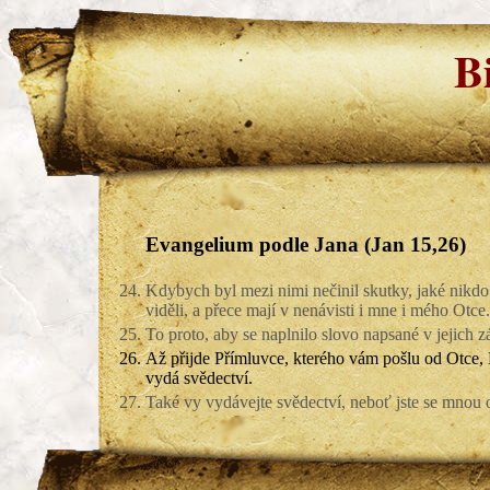
B
Evangelium podle Jana (Jan 15,26)
24.
Kdybych byl mezi nimi nečinil skutky, jaké nikdo 
viděli, a přece mají v nenávisti i mne i mého Otce.
25.
To proto, aby se naplnilo slovo napsané v jejich 
26.
Až přijde Přímluvce, kterého vám pošlu od Otce,
vydá svědectví.
27.
Také vy vydávejte svědectví, neboť jste se mnou 