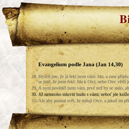
B
Evangelium podle Jana (Jan 14,30)
28.
Slyšeli jste, že já řekl jsem vám: Jdu, a zase při
se jistě, že jsem řekl: Jdu k Otci; nebo Otec větší je
29.
A nyní pověděl jsem vám, prvé než by se stalo, aby
30.
Již nemnoho mluviti budu s vámi; neboť jde kníže
31.
Ale aby poznal svět, že miluji Otce, a jakož mi p