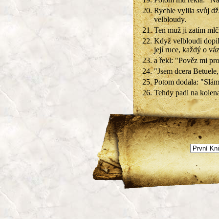
20.
Rychle vylila svůj d
velbloudy.
21.
Ten muž ji zatím mlč
22.
Když velbloudi dopil
její ruce, každý o váz
23.
a řekl: "Pověz mi pr
24.
"Jsem dcera Betuele
25.
Potom dodala: "Slám
26.
Tehdy padl na kolen