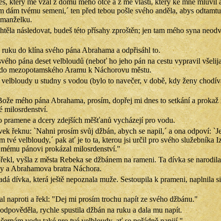
, který mě vzal z domu mého otce a z mé vlasti, který ke mně mluvil a
em dám tvému semeni,´ ten před tebou pošle svého anděla, abys odtamt
 manželku.
htěla následovat, budeš této přísahy zproštěn; jen tam mého syna neod
l ruku do klína svého pána Abrahama a odpřisáhl to.
svého pána deset velbloudů (neboť ho jeho pán na cestu vypravil všeli
l do mezopotamského Aramu k Náchorovu městu.
 velbloudy u studny s vodou (bylo to navečer, v době, kdy ženy chodív
 Bože mého pána Abrahama, prosím, dopřej mi dnes to setkání a proka
 milosrdenství.
o pramene a dcery zdejších měšťanů vycházejí pro vodu.
vek řeknu: `Nahni prosím svůj džbán, abych se napil,´ a ona odpoví: `J
m tvé velbloudy,´ pak ať je to ta, kterou jsi určil pro svého služebníka I
 mému pánovi prokázal milosrdenství."
ořekl, vyšla z města Rebeka se džbánem na rameni. Ta dívka se narodila
ky a Abrahamova bratra Náchora.
adá dívka, která ještě nepoznala muže. Sestoupila k prameni, naplnila s
al naproti a řekl: "Dej mi prosím trochu napít ze svého džbánu."
 odpověděla, rychle spustila džbán na ruku a dala mu napít.
erpám vodu také pro tvé velbloudy, ať se pořádně napijí."