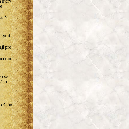
 který
ud
váděj
jakými
ají pro
ž mému
en se
záka.
i džbán