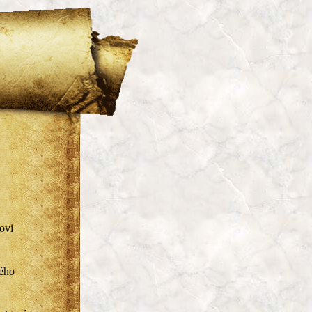
ovi
vého