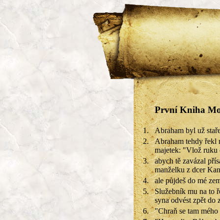
První Kniha Moj
1.
Abraham byl už stař
2.
Abraham tehdy řekl n
majetek: "Vlož ruku 
3.
abych tě zavázal př
manželku z dcer Kan
4.
ale půjdeš do mé ze
5.
Služebník mu na to ř
syna odvést zpět do z
6.
"Chraň se tam mého