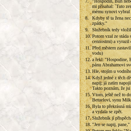
7.
"Hospodin, Bůh nebes
mi přísahal: `Tuto z
mému synovi vybral
8.
Kdyby tě ta žena nec
zpátky."
9.
Služebník tedy vloži
10.
Potom vzal ze stáda 
cennostmi) a vyrazi
11.
Před městem zastavil
vodu)
12.
a řekl: "Hospodine,
pánu Abrahamovi své
13.
Hle, stojím u vodníh
14.
Když jedné z těch dí
napij; já zatím napojí
Takto poznám, že jsi
15.
Vtom, ještě než to d
Betuelovi, synu Mil
16.
Byla to překrásná ml
a vydala se zpět.
17.
Služebník jí přispěch
18.
"Jen se napij, pane,"
19.
Potom mu řekla: "Nač