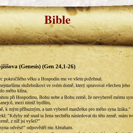
Bible
žíšova (Genesis) (Gen 24,1-26)
ec pokročilého věku a Hospodin mu ve všem požehnal.
ejstaršímu služebníkovi ve svém domě, který spravoval všechen jeho
do mého klína,
ísahou při Hospodinu, Bohu nebe a Bohu země, že nevybereš mému syn
anejců, mezi nimiž bydlím,
mě, k mým příbuzným, a tam vybereš manželku pro mého syna Izáka."
ekl: "Kdyby mě snad ta žena nechtěla následovat do této země, mám t
emě, z níž jsi vyšel?"
 syna odvést!" odpověděl mu Abraham.