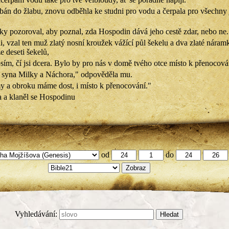
žbán do žlabu, znovu odběhla ke studni pro vodu a čerpala pro všechny
ky pozoroval, aby poznal, zda Hospodin dává jeho cestě zdar, nebo ne.
i, vzal ten muž zlatý nosní kroužek vážící půl šekelu a dva zlaté náram
e deseti šekelů,
osím, čí jsi dcera. Bylo by pro nás v domě tvého otce místo k přenocová
, syna Milky a Náchora," odpověděla mu.
y a obroku máme dost, i místo k přenocování."
a a klaněl se Hospodinu
od
do
Vyhledávání: