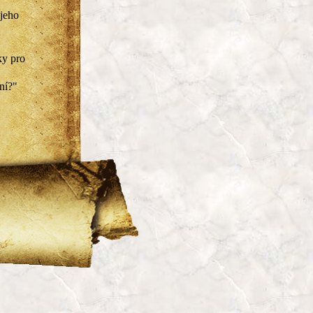
 jeho
ky pro
ní?"