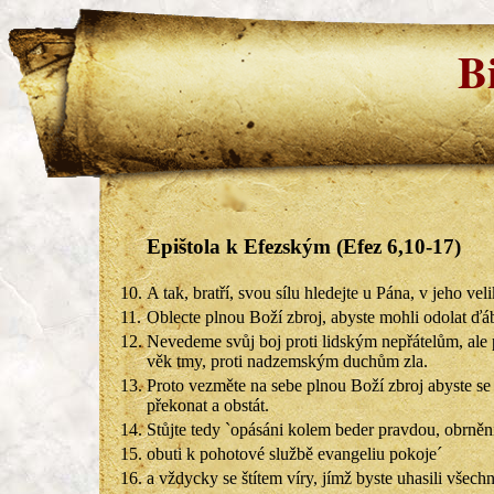
B
Epištola k Efezským (Efez 6,10-17)
10.
A tak, bratří, svou sílu hledejte u Pána, v jeho vel
11.
Oblecte plnou Boží zbroj, abyste mohli odolat 
12.
Nevedeme svůj boj proti lidským nepřátelům, ale 
věk tmy, proti nadzemským duchům zla.
13.
Proto vezměte na sebe plnou Boží zbroj abyste se
překonat a obstát.
14.
Stůjte tedy `opásáni kolem beder pravdou, obrněn
15.
obuti k pohotové službě evangeliu pokoje´
16.
a vždycky se štítem víry, jímž byste uhasili všech