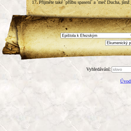
17.
Přijměte také `přílbu spasení´ a `meč Ducha, jímž 
Vyhledávání:
Úvodn