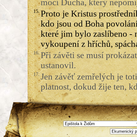
mocí Ducha, který nepomíj
15.
Proto je Kristus prostředn
kdo jsou od Boha povoláni,
které jim bylo zaslíbeno - 
vykoupení z hříchů, spách
16.
Při závěti se musí prokázat
ustanovil.
17.
Jen závěť zemřelých je tot
platnost, dokud žije ten, kd