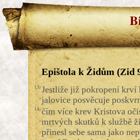
B
Epištola k Židům (Zid 
13.
Jestliže již pokropení krví
jalovice posvěcuje poskvrn
14.
čím více krev Kristova oči
mrtvých skutků k službě 
přinesl sebe sama jako n