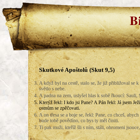
B
Skutkové Apoštolů (Skut 9,5)
3.
A když byl na cestě, stalo se, že již přibližoval se
světlo s nebe.
4.
A padna na zem, uslyšel hlas k sobě řkoucí: Sauli, S
5.
Kterýž řekl: I kdo jsi Pane? A Pán řekl: Já jsem Ježí
ostnům se zpěčovati.
6.
A on třesa se a boje se, řekl: Pane, co chceš, abych
bude tobě povědíno, co bys ty měl činiti.
7.
Ti pak muži, kteříž šli s ním, stáli, ohromeni jsouce