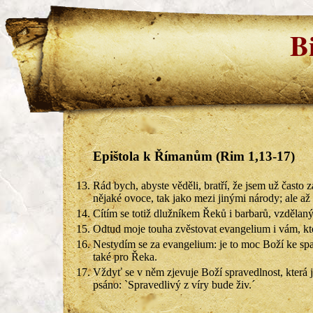
B
Epištola k Římanům (Rim 1,13-17)
13.
Rád bych, abyste věděli, bratří, že jsem už často z
nějaké ovoce, tak jako mezi jinými národy; ale a
14.
Cítím se totiž dlužníkem Řeků i barbarů, vzdělan
15.
Odtud moje touha zvěstovat evangelium i vám, kte
16.
Nestydím se za evangelium: je to moc Boží ke spa
také pro Řeka.
17.
Vždyť se v něm zjevuje Boží spravedlnost, která je
psáno: `Spravedlivý z víry bude živ.´