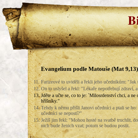
B
Evangelium podle Matouše (Mat 9,13)
11.
Farizeové to uviděli a řekli jeho učedníkům: "Jak t
12.
On to uslyšel a řekl: "Lékaře nepotřebují zdraví, 
13.
Jděte a učte se, co to je: `Milosrdenství chci, a n
hříšníky."
14.
Tehdy k němu přišli Janovi učedníci a ptali se ho: 
učedníci se nepostí?"
15.
Ježíš jim řekl: "Mohou hosté na svatbě truchlit, d
nich bude ženich vzat; potom se budou postit.