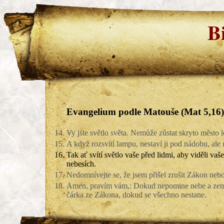
B
Evangelium podle Matouše (Mat 5,16)
14.
Vy jste světlo světa. Nemůže zůstat skryto město l
15.
A když rozsvítí lampu, nestaví ji pod nádobu, ale 
16.
Tak ať svítí světlo vaše před lidmi, aby viděli va
nebesích.
17.
Nedomnívejte se, že jsem přišel zrušit Zákon nebo 
18.
Amen, pravím vám,: Dokud nepomine nebe a země
čárka ze Zákona, dokud se všechno nestane.