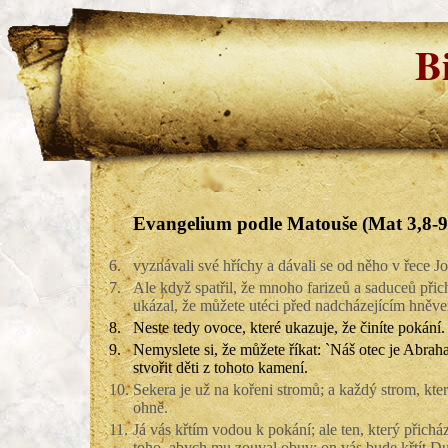
B
Evangelium podle Matouše (Mat 3,8-9
6.
vyznávali své hříchy a dávali se od něho v řece Jo
7.
Ale když spatřil, že mnoho farizeů a saduceů přic
ukázal, že můžete utéci před nadcházejícím hněv
8.
Neste tedy ovoce, které ukazuje, že činíte pokání.
9.
Nemyslete si, že můžete říkat: `Náš otec je Ab
stvořit děti z tohoto kamení.
10.
Sekera je už na kořeni stromů; a každý strom, kt
ohně.
11.
Já vás křtím vodou k pokání; ale ten, který přicház
toho, abych mu zouval obuv; on vás bude křtít 