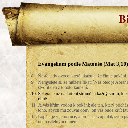
B
Evangelium podle Matouše (Mat 3,10)
8.
Neste tedy ovoce, které ukazuje, že činíte pokání.
9.
Nemyslete si, že můžete říkat: `Náš otec je Ab
stvořit děti z tohoto kamení.
10.
Sekera je už na kořeni stromů; a každý strom, kt
ohně.
11.
Já vás křtím vodou k pokání; ale ten, který přicház
toho, abych mu zouval obuv; on vás bude křtít 
12.
Lopata je v jeho ruce; a pročistí svůj mlat, svou p
neuhasitelným ohněm."