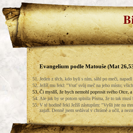
B
Evangelium podle Matouše (Mat 26,5
51.
Jeden z těch, kdo byli s ním, sáhl po meči, napad
52.
Ježíš mu řekl: "Vrať svůj meč na jeho místo; vši
53.
Či myslíš, že bych nemohl poprosit svého Otce, a 
54.
Ale jak by se potom splnila Písma, že to tak musí
55.
V té hodině řekl Ježíš zástupům: "Vyšli jste na m
zajali. Denně jsem sedával v chrámě a učil, a nezm