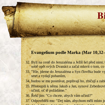
B
Evangelium podle Marka (Mar 10,32-
32.
Byli na cestě do Jeruzaléma a Ježíš šel před nimi; by
sobě opět svých Dvanáct a začal mluvit o tom, co
33.
"Hle, jdeme do Jeruzaléma a Syn člověka bude v
smrt a vydají pohanům,
34.
budou se mu posmívat, poplivají ho, zbičují a zabij
35.
Přistoupili k němu Jakub a Jan, synové Zebedeovi
učinil, oč tě požádáme."
36.
Řekl jim: "Co chcete, abych vám učinil?"
37.
Odpověděli mu: "Dej nám, abychom měli místo jede