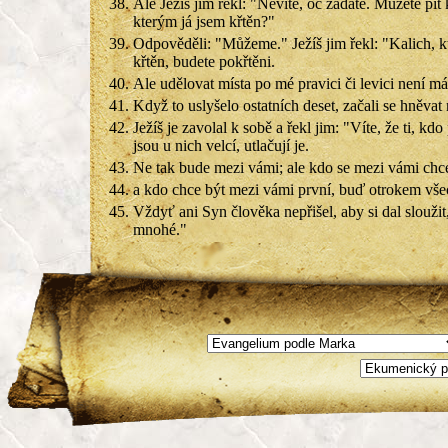
38.
Ale Ježíš jim řekl: "Nevíte, oč žádáte. Můžete pít k
kterým já jsem křtěn?"
39.
Odpověděli: "Můžeme." Ježíš jim řekl: "Kalich, kte
křtěn, budete pokřtěni.
40.
Ale udělovat místa po mé pravici či levici není má 
41.
Když to uslyšelo ostatních deset, začali se hněvat
42.
Ježíš je zavolal k sobě a řekl jim: "Víte, že ti, kd
jsou u nich velcí, utlačují je.
43.
Ne tak bude mezi vámi; ale kdo se mezi vámi chc
44.
a kdo chce být mezi vámi první, buď otrokem vše
45.
Vždyť ani Syn člověka nepřišel, aby si dal sloužit
mnohé."