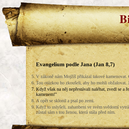
B
Evangelium podle Jana (Jan 8,7)
5.
V zákoně nám Mojžíš přikázal takové kamenovat. C
6.
Tou otázkou ho zkoušeli, aby ho mohli obžalovat. Je
7.
Když však na něj nepřestávali naléhat, zvedl se a ř
kamenem!"
8.
A opět se sklonil a psal po zemi.
9.
Když to uslyšeli, zahanbeni ve svém svědomí vytrác
zůstal sám s tou ženou, která stála před ním.