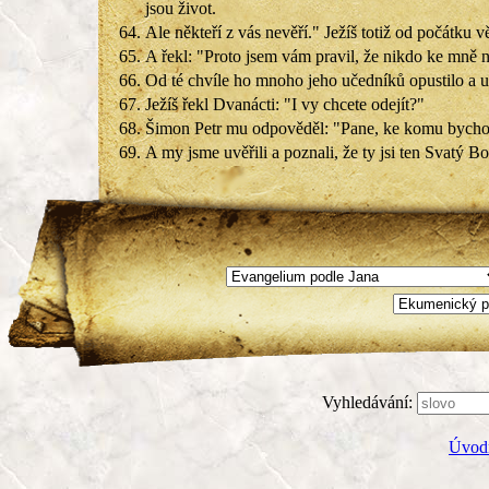
jsou život.
64.
Ale někteří z vás nevěří." Ježíš totiž od počátku vě
65.
A řekl: "Proto jsem vám pravil, že nikdo ke mně n
66.
Od té chvíle ho mnoho jeho učedníků opustilo a u
67.
Ježíš řekl Dvanácti: "I vy chcete odejít?"
68.
Šimon Petr mu odpověděl: "Pane, ke komu bychom
69.
A my jsme uvěřili a poznali, že ty jsi ten Svatý Bo
Vyhledávání:
Úvodn