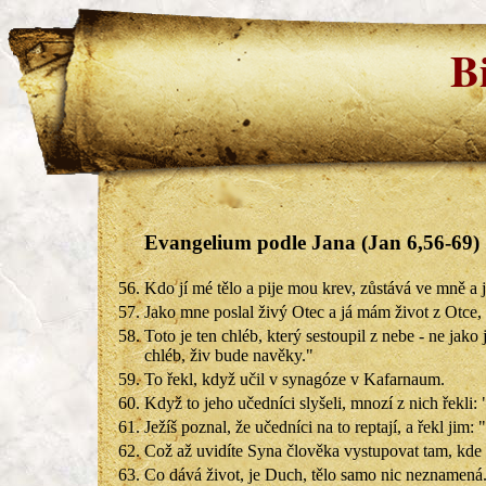
B
Evangelium podle Jana (Jan 6,56-69)
56.
Kdo jí mé tělo a pije mou krev, zůstává ve mně a 
57.
Jako mne poslal živý Otec a já mám život z Otce, t
58.
Toto je ten chléb, který sestoupil z nebe - ne jako 
chléb, živ bude navěky."
59.
To řekl, když učil v synagóze v Kafarnaum.
60.
Když to jeho učedníci slyšeli, mnozí z nich řekli
61.
Ježíš poznal, že učedníci na to reptají, a řekl jim:
62.
Což až uvidíte Syna člověka vystupovat tam, kde 
63.
Co dává život, je Duch, tělo samo nic neznamená.