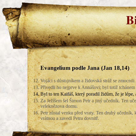
B
Evangelium podle Jana (Jan 18,14)
12.
Vojáci s důstojníkem a židovská stráž se zmocnili 
13.
Přivedli ho nejprve k Annášovi; byl totiž tchánem
14.
Byl to ten Kaifáš, který poradil židům, že je lépe,
15.
Za Ježíšem šel Šimon Petr a jiný učedník. Ten uč
veleknězova domu.
16.
Petr zůstal venku před vraty. Ten druhý učedník, 
vrátnou a zavedl Petra dovnitř.