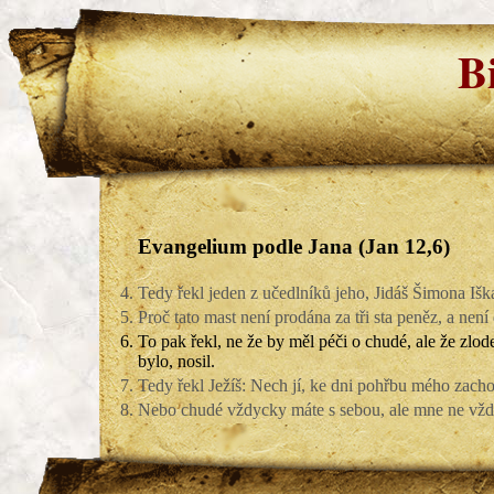
B
Evangelium podle Jana (Jan 12,6)
4.
Tedy řekl jeden z učedlníků jeho, Jidáš Šimona Iškar
5.
Proč tato mast není prodána za tři sta peněz, a ne
6.
To pak řekl, ne že by měl péči o chudé, ale že zlod
bylo, nosil.
7.
Tedy řekl Ježíš: Nech jí, ke dni pohřbu mého zacho
8.
Nebo chudé vždycky máte s sebou, ale mne ne vžd