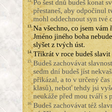
12.
Po šest dnů budeš konat s
přestaneš, aby odpočinul tv
mohl oddechnout syn tvé o
13.
Na všechno, co jsem vám ře
Jméno jiného boha nebudet
slyšet z tvých úst.
14.
Třikrát v roce budeš slavit
15.
Budeš zachovávat slavnos
sedm dní budeš jíst nekvaš
přikázal, a to v určený čas
klasů), neboť tehdy jsi vy
neukáže před mou tváří s 
16.
Budeš zachovávat též slav