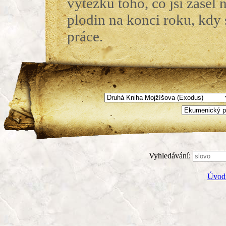
výtěžku toho, co jsi zasel n
plodin na konci roku, kdy 
práce.
Vyhledávání:
Úvodn