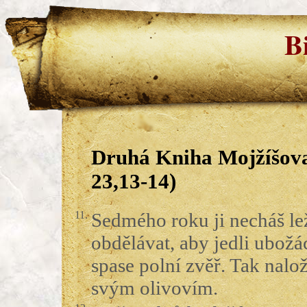
B
Druhá Kniha Mojžíšova
23,13-14)
11.
Sedmého roku ji necháš le
obdělávat, aby jedli ubožác
spase polní zvěř. Tak naloží
svým olivovím.