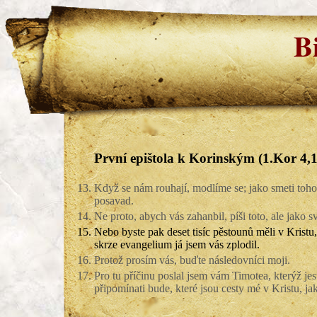
B
První epištola k Korinským (1.Kor 4,1
13.
Když se nám rouhají, modlíme se; jako smeti tohot
posavad.
14.
Ne proto, abych vás zahanbil, píši toto, ale jak
15.
Nebo byste pak deset tisíc pěstounů měli v Kristu
skrze evangelium já jsem vás zplodil.
16.
Protož prosím vás, buďte následovníci moji.
17.
Pro tu příčinu poslal jsem vám Timotea, kterýž j
připomínati bude, které jsou cesty mé v Kristu, j