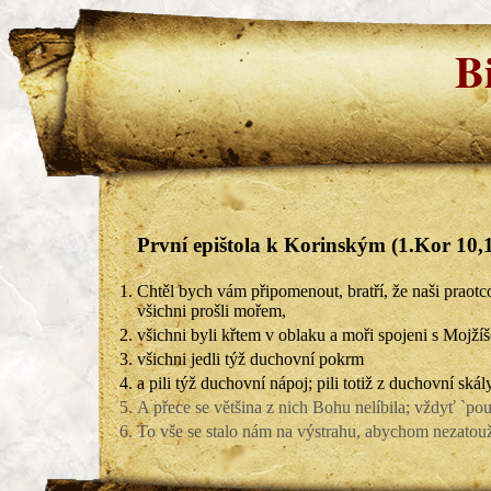
B
První epištola k Korinským (1.Kor 10,1
1.
Chtěl bych vám připomenout, bratří, že naši praot
všichni prošli mořem,
2.
všichni byli křtem v oblaku a moři spojeni s Mojží
3.
všichni jedli týž duchovní pokrm
4.
a pili týž duchovní nápoj; pili totiž z duchovní skál
5.
A přece se většina z nich Bohu nelíbila; vždyť `pouš
6.
To vše se stalo nám na výstrahu, abychom nezatouži