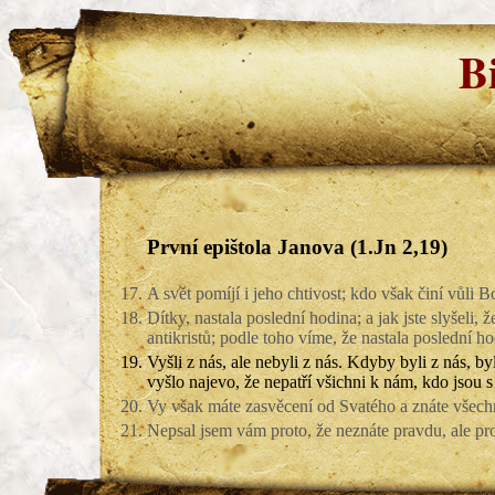
B
První epištola Janova (1.Jn 2,19)
17.
A svět pomíjí i jeho chtivost; kdo však činí vůli B
18.
Dítky, nastala poslední hodina; a jak jste slyšeli, 
antikristů; podle toho víme, že nastala poslední ho
19.
Vyšli z nás, ale nebyli z nás. Kdyby byli z nás, by
vyšlo najevo, že nepatří všichni k nám, kdo jsou s
20.
Vy však máte zasvěcení od Svatého a znáte všech
21.
Nepsal jsem vám proto, že neznáte pravdu, ale prot